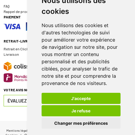
Nous utilisons des
FAQ
cookies
Rappel de produit
PAIEMENT
Nous utilisons des cookies et
d'autres technologies de suivi
pour améliorer votre expérience
RETRAIT-LIVRAISON
de navigation sur notre site, pour
Retrait en Click & Collect
vous montrer un contenu
Livraison
personnalisé et des publicités
ciblées, pour analyser le trafic de
notre site et pour comprendre la
provenance de nos visiteurs.
VOTRE AVIS NOUS INTÉRESSE
J'accepte
ÉVALUEZ-NOUS SUR
Je refuse
Changer mes préférences
Mentions légales
|
CGV
|
Données personnelles
|
Cookies
|
Mes préférences
Cookies
|
© 2026 Pharmacie de Sauternes
|
Tous droits réservés
|
Apotekisto