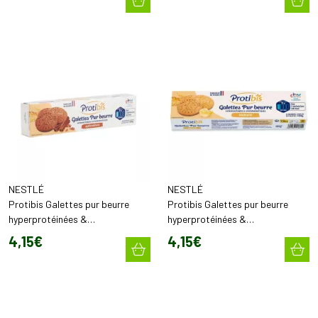
NESTLÉ
NESTLÉ
Protibis Galettes pur beurre
Protibis Galettes pur beurre
hyperprotéinées &
hyperprotéinées &
hyperénergétiques Spéculoos
hyperénergétiques nature (x16)
4
,
15
€
4
,
15
€
(x16)