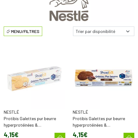
MENU/FILTRES
NESTLÉ
NESTLÉ
Protibis Galettes pur beurre
Protibis Galettes pur beurre
hyperprotéinées &
hyperprotéinées &
hyperénergétiques noix de coco
hyperénergétiques Cacao (x16)
4
,
15
€
4
,
15
€
(x16)