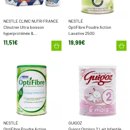
NESTLE CLINIC NUTRI FRANCE
NESTLÉ
Clinutren Ultra boisson
OptiFibre Poudre Action
hyperprotéinée &
Laxative 250G
hyperénergétique Praline (4 x
11
,
51
€
19
,
99
€
200 ml)
NESTLÉ
GUIGOZ
OptiFibre Poudre Action
Guigoz Optipro 2 Lait Infantile