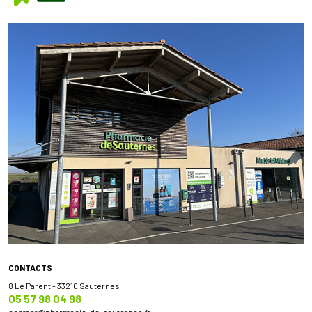
CONTACTS
8 Le Parent - 33210 Sauternes
05 57 98 04 98
contact
@
pharmacie-de-sauternes.fr