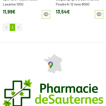
Laxative 125G
Poudre 6-12 mois 800G
11
,
99
€
13
,
54
€
1