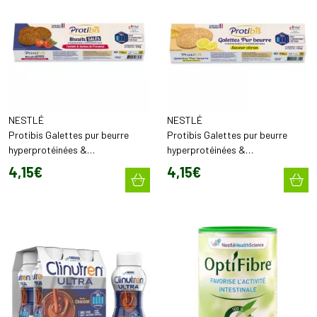
NESTLÉ
NESTLÉ
Protibis Galettes pur beurre
Protibis Galettes pur beurre
hyperprotéinées &
hyperprotéinées &
hyperénergétiques Tomate &
hyperénergétiques Citron (x16)
4
,
15
€
4
,
15
€
Herbes de Provence (x16)