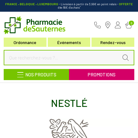
FRANCE • BELGIQUE • LUXEMBOURG
- Livraison à partir de 3,99€ en point relais
-
OFFERTE
*
dès 69€ d’achats
Pharmacie de Sauternes Votre pha
0
Ordonnance
Événements
Rendez-vous
NOS PRODUITS
PROMOTIONS
NESTLÉ