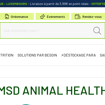
QUE • LUXEMBOURG
- Livraison à partir de 3,99€ en point relais
-
OFFERT
Ordonnance
Événements
Rendez-vous
de Sauternes Votre pharmacie en ligne à votre service
TRITION
SOLUTIONS PAR BESOIN
⚡DÉSTOCKAGE PARA
SA
MSD ANIMAL HEALT