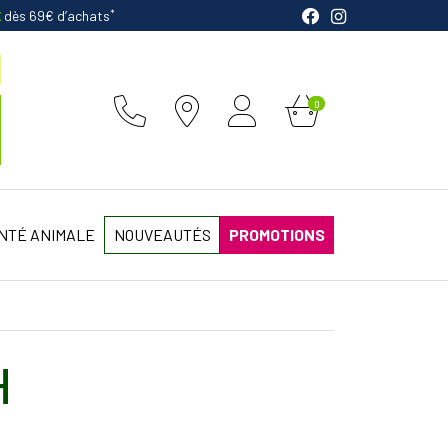
*
E
dès 69€ d’achats
0
NTÉ ANIMALE
NOUVEAUTÉS
PROMOTIONS
H