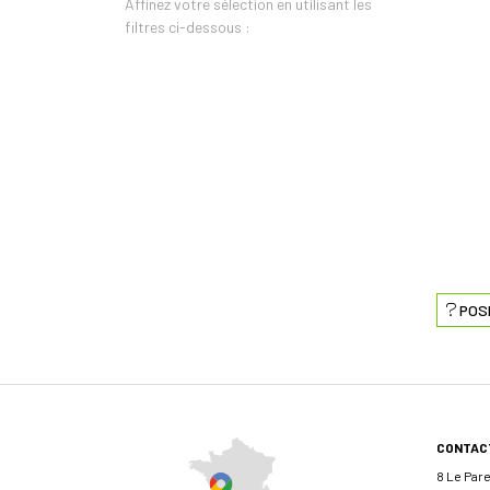
Affinez votre sélection en utilisant les
filtres ci-dessous :
POS
CONTAC
8 Le Par