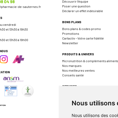
98 04 98
Découvrir l’équipe
Poser une question
@
pharmacie-de-sauternes.fr
Déclarer un effet indésirable
ES
BONS PLANS
 au vendredi
Bons plans & codes promo
h30 et 13h30 à 19h30
Promotions
Cartactiv – Votre carte fidélité
h30 et 13h30 à 19h00
Newsletter
-NOUS
PRODUITS & UNIVERS
Micronutrition & compléments aliment
Nos marques
Nos meilleures ventes
CATION
Conseils santé
SERVICES
Envoyer une ordonnance
Prendre rendez-vous
Nous utilisons
Événements
Borne de téléconsultation MEDADOM
Pharmacie de garde
Nous utilisons des cook