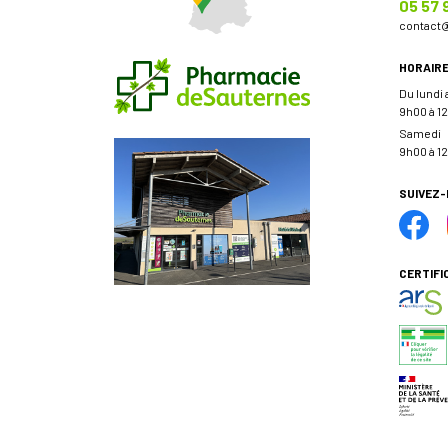
05 57 
contact
HORAIR
Du lundi
9h00 à 12
Samedi
9h00 à 12
SUIVEZ
CERTIFI