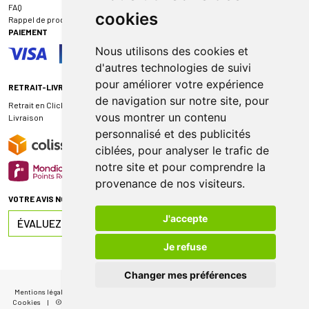
FAQ
cookies
Rappel de produit
PAIEMENT
Nous utilisons des cookies et
d'autres technologies de suivi
pour améliorer votre expérience
RETRAIT-LIVRAISON
de navigation sur notre site, pour
Retrait en Click & Collect
vous montrer un contenu
Livraison
personnalisé et des publicités
ciblées, pour analyser le trafic de
notre site et pour comprendre la
provenance de nos visiteurs.
VOTRE AVIS NOUS INTÉRESSE
J'accepte
ÉVALUEZ-NOUS SUR
Je refuse
Changer mes préférences
Mentions légales
|
CGV
|
Données personnelles
|
Cookies
|
Mes préférences
Cookies
|
© 2026 Pharmacie de Sauternes
|
Tous droits réservés
|
Apotekisto