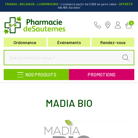
FRANCE • BELGIQUE • LUXEMBOURG
- Livraison à partir de 3,99€ en point relais
-
OFFERTE
*
dès 69€ d’achats
Pharmacie de Sauternes Votre pha
0
Ordonnance
Événements
Rendez-vous
NOS PRODUITS
PROMOTIONS
MADIA BIO