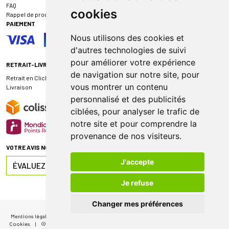
FAQ
cookies
Rappel de produit
PAIEMENT
Nous utilisons des cookies et
d'autres technologies de suivi
pour améliorer votre expérience
RETRAIT-LIVRAISON
de navigation sur notre site, pour
Retrait en Click & Collect
vous montrer un contenu
Livraison
personnalisé et des publicités
ciblées, pour analyser le trafic de
notre site et pour comprendre la
provenance de nos visiteurs.
VOTRE AVIS NOUS INTÉRESSE
J'accepte
ÉVALUEZ-NOUS SUR
Je refuse
Changer mes préférences
Mentions légales
|
CGV
|
Données personnelles
|
Cookies
|
Mes préférences
Cookies
|
© 2026 Pharmacie de Sauternes
|
Tous droits réservés
|
Apotekisto