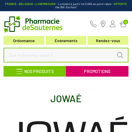
FRANCE • BELGIQUE • LUXEMBOURG
- Livraison à partir de 3,99€ en point relais
-
OFFERTE
*
dès 69€ d’achats
Pharmacie de Sauternes Votre pha
0
Ordonnance
Événements
Rendez-vous
NOS PRODUITS
PROMOTIONS
JOWAÉ