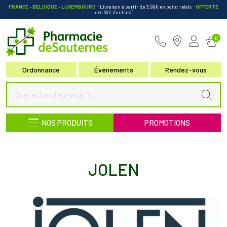
FRANCE • BELGIQUE • LUXEMBOURG
- Livraison à partir de 3,99€ en point relais
-
OFFERTE
*
dès 69€ d’achats
Pharmacie de Sauternes Votre pha
0
Ordonnance
Événements
Rendez-vous
NOS PRODUITS
PROMOTIONS
JOLEN