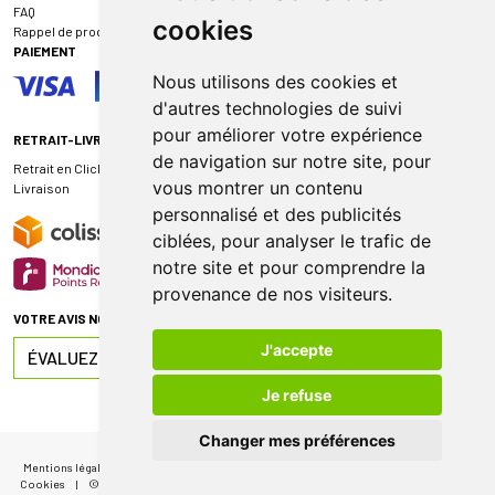
FAQ
cookies
Rappel de produit
PAIEMENT
Nous utilisons des cookies et
d'autres technologies de suivi
pour améliorer votre expérience
RETRAIT-LIVRAISON
de navigation sur notre site, pour
Retrait en Click & Collect
vous montrer un contenu
Livraison
personnalisé et des publicités
ciblées, pour analyser le trafic de
notre site et pour comprendre la
provenance de nos visiteurs.
VOTRE AVIS NOUS INTÉRESSE
J'accepte
ÉVALUEZ-NOUS SUR
Je refuse
Changer mes préférences
Mentions légales
|
CGV
|
Données personnelles
|
Cookies
|
Mes préférences
Cookies
|
© 2026 Pharmacie de Sauternes
|
Tous droits réservés
|
Apotekisto