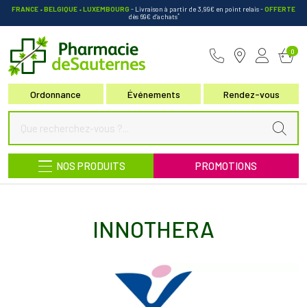
FRANCE • BELGIQUE • LUXEMBOURG
- Livraison à partir de 3,99€ en point relais
-
OFFERTE
*
dès 69€ d’achats
Pharmacie de Sauternes Votre pha
0
Ordonnance
Événements
Rendez-vous
NOS PRODUITS
PROMOTIONS
INNOTHERA