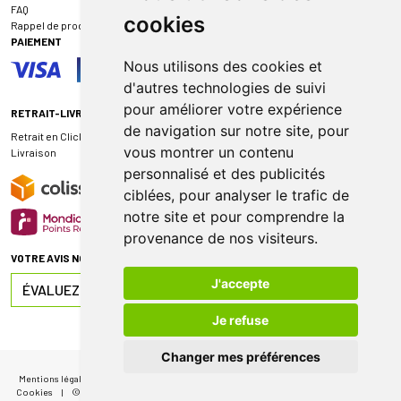
FAQ
cookies
Rappel de produit
PAIEMENT
Nous utilisons des cookies et
d'autres technologies de suivi
pour améliorer votre expérience
RETRAIT-LIVRAISON
de navigation sur notre site, pour
Retrait en Click & Collect
vous montrer un contenu
Livraison
personnalisé et des publicités
ciblées, pour analyser le trafic de
notre site et pour comprendre la
provenance de nos visiteurs.
VOTRE AVIS NOUS INTÉRESSE
J'accepte
ÉVALUEZ-NOUS SUR
Je refuse
Changer mes préférences
Mentions légales
|
CGV
|
Données personnelles
|
Cookies
|
Mes préférences
Cookies
|
© 2026 Pharmacie de Sauternes
|
Tous droits réservés
|
Apotekisto