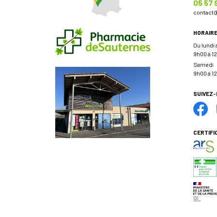
05 57 
contact
HORAIR
Du lundi
9h00 à 12
Samedi
9h00 à 12
SUIVEZ
CERTIFI