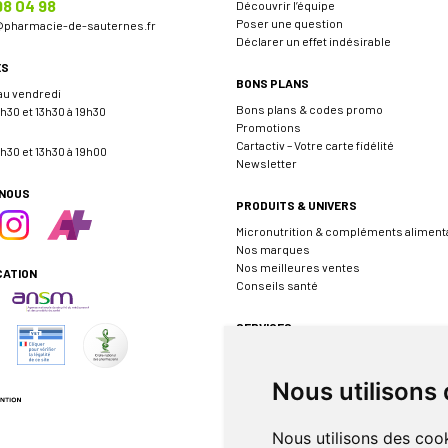
98 04 98
Découvrir l’équipe
Poser une question
@
pharmacie-de-sauternes.fr
Déclarer un effet indésirable
ES
BONS PLANS
 au vendredi
Bons plans & codes promo
h30 et 13h30 à 19h30
Promotions
Cartactiv – Votre carte fidélité
h30 et 13h30 à 19h00
Newsletter
-NOUS
PRODUITS & UNIVERS
Micronutrition & compléments aliment
Nos marques
Nos meilleures ventes
CATION
Conseils santé
SERVICES
Envoyer une ordonnance
Prendre rendez-vous
Nous utilisons
Événements
Borne de téléconsultation MEDADOM
Pharmacie de garde
Nous utilisons des cook