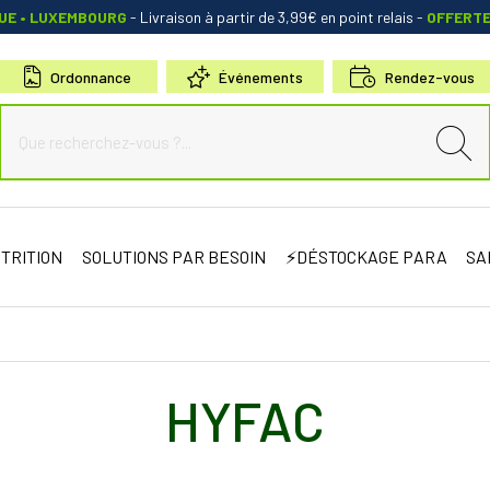
QUE • LUXEMBOURG
- Livraison à partir de 3,99€ en point relais
-
OFFERT
Ordonnance
Événements
Rendez-vous
de Sauternes Votre pharmacie en ligne à votre service
TRITION
SOLUTIONS PAR BESOIN
⚡DÉSTOCKAGE PARA
SA
HYFAC