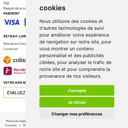
FAQ
cookies
Rappel de produit
PAIEMENT
Nous utilisons des cookies et
d'autres technologies de suivi
pour améliorer votre expérience
RETRAIT-LIVRAISON
de navigation sur notre site, pour
Retrait en Click & Collect
vous montrer un contenu
Livraison
personnalisé et des publicités
ciblées, pour analyser le trafic de
notre site et pour comprendre la
provenance de nos visiteurs.
VOTRE AVIS NOUS INTÉRESSE
J'accepte
ÉVALUEZ-NOUS SUR
Je refuse
Changer mes préférences
Mentions légales
|
CGV
|
Données personnelles
|
Cookies
|
Mes préférences
Cookies
|
© 2026 Pharmacie de Sauternes
|
Tous droits réservés
|
Apotekisto