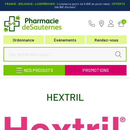
FRANCE • BELGIQUE • LUXEMBOURG
- Livraison à partir de 3,99€ en point relais
-
OFFERTE
*
dès 69€ d’achats
Pharmacie de Sauternes Votre pha
0
Ordonnance
Événements
Rendez-vous
NOS PRODUITS
PROMOTIONS
HEXTRIL