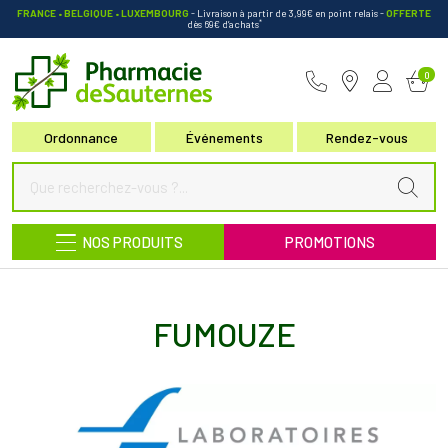
FRANCE • BELGIQUE • LUXEMBOURG
- Livraison à partir de 3,99€ en point relais
-
OFFERTE
*
dès 69€ d’achats
Pharmacie de Sauternes Votre pha
0
Ordonnance
Événements
Rendez-vous
NOS PRODUITS
PROMOTIONS
FUMOUZE