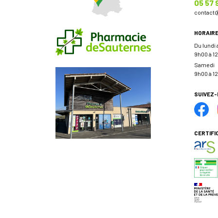
05 57 
contact
HORAIR
Du lundi
9h00 à 12
Samedi
9h00 à 12
SUIVEZ
CERTIFI