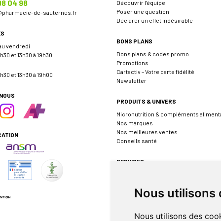
98 04 98
Découvrir l’équipe
Poser une question
@
pharmacie-de-sauternes.fr
Déclarer un effet indésirable
ES
BONS PLANS
 au vendredi
Bons plans & codes promo
h30 et 13h30 à 19h30
Promotions
Cartactiv – Votre carte fidélité
h30 et 13h30 à 19h00
Newsletter
-NOUS
PRODUITS & UNIVERS
Micronutrition & compléments aliment
Nos marques
Nos meilleures ventes
CATION
Conseils santé
SERVICES
Envoyer une ordonnance
Prendre rendez-vous
Nous utilisons
Événements
Borne de téléconsultation MEDADOM
Pharmacie de garde
Nous utilisons des cook