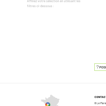
Affinez votre sélection en utilisant les
filtres ci-dessous :
POS
CONTAC
8 Le Par