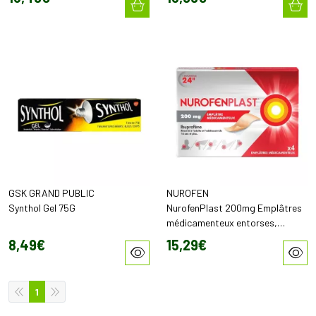
GSK GRAND PUBLIC
NUROFEN
Synthol Gel 75G
NurofenPlast 200mg Emplâtres
médicamenteux entorses,
contusions et foulures (x4)
8
,
49
€
15
,
29
€
1