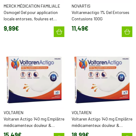
MERCK MÉDICATION FAMILIALE
NOVARTIS
Osmogel Gel pour application
Voltarenactigo 1% Gel Entorses
locale entorses, foulures et
Contusions 100G
contusions (90 g)
9
,
99
€
11
,
49
€
VOLTAREN
VOLTAREN
Voltaren Actigo 140 mg Emplâtre
Voltaren Actigo 140 mg Emplâtre
médicamenteux douleur &
médicamenteux douleur &
inflammation (x5)
inflammation (x7)
15
,
49
€
18
,
99
€