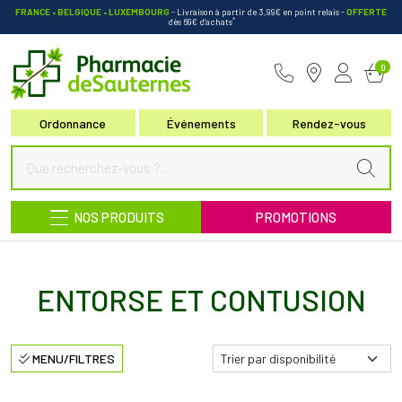
FRANCE • BELGIQUE • LUXEMBOURG
- Livraison à partir de 3,99€ en point relais
-
OFFERTE
*
dès 69€ d’achats
Pharmacie de Sauternes Votre pha
0
Ordonnance
Événements
Rendez-vous
NOS PRODUITS
PROMOTIONS
ENTORSE ET CONTUSION
MENU/FILTRES