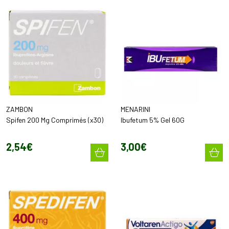
ZAMBON
MENARINI
Spifen 200 Mg Comprimés (x30)
Ibufetum 5% Gel 60G
2
,
54
€
3
,
00
€