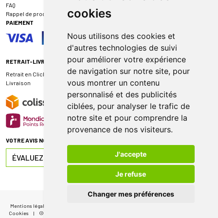
FAQ
cookies
Rappel de produit
PAIEMENT
Nous utilisons des cookies et
d'autres technologies de suivi
pour améliorer votre expérience
RETRAIT-LIVRAISON
de navigation sur notre site, pour
Retrait en Click & Collect
vous montrer un contenu
Livraison
personnalisé et des publicités
ciblées, pour analyser le trafic de
notre site et pour comprendre la
provenance de nos visiteurs.
VOTRE AVIS NOUS INTÉRESSE
J'accepte
ÉVALUEZ-NOUS SUR
Je refuse
Changer mes préférences
Mentions légales
|
CGV
|
Données personnelles
|
Cookies
|
Mes préférences
Cookies
|
© 2026 Pharmacie de Sauternes
|
Tous droits réservés
|
Apotekisto