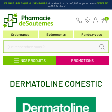
FRANCE • BELGIQUE • LUXEMBOURG
- Livraison à partir de 3,99€ en point relais
-
OFFERTE
*
dès 69€ d’achats
Pharmacie de Sauternes Votre pha
0
Ordonnance
Événements
Rendez-vous
NOS PRODUITS
PROMOTIONS
DERMATOLINE COMESTIC