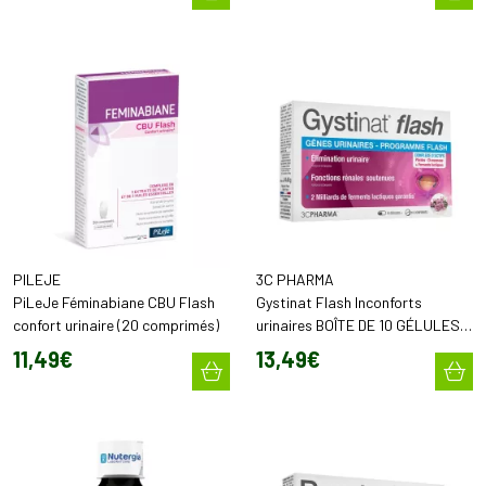
PILEJE
3C PHARMA
PiLeJe Féminabiane CBU Flash
Gystinat Flash Inconforts
confort urinaire (20 comprimés)
urinaires BOÎTE DE 10 GÉLULES +
10 COMPRIMÉS
11
,
49
€
13
,
49
€