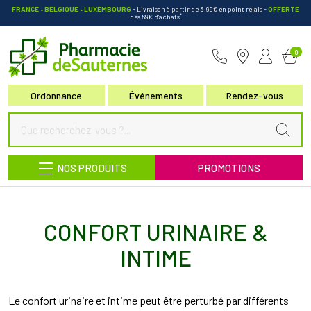
FRANCE • BELGIQUE • LUXEMBOURG
- Livraison à partir de 3,99€ en point relais
-
OFFERTE
*
dès 69€ d’achats
Pharmacie de Sauternes Votre pha
0
Ordonnance
Événements
Rendez-vous
NOS PRODUITS
PROMOTIONS
CONFORT URINAIRE &
INTIME
Le confort urinaire et intime peut être perturbé par différents