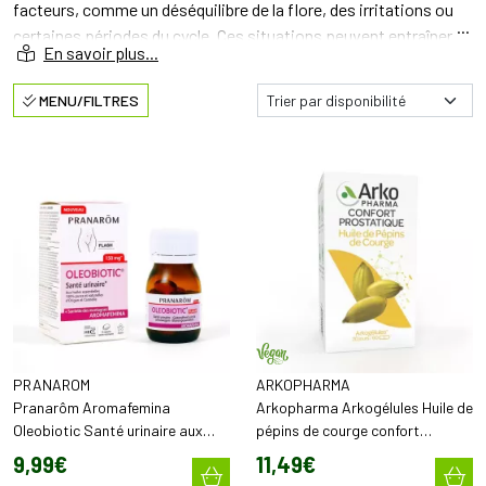
facteurs, comme un déséquilibre de la flore, des irritations ou
certaines périodes du cycle. Ces situations peuvent entraîner
des sensations d’inconfort au quotidien.
MENU/FILTRES
Certaines périodes, comme le syndrome prémenstruel, peuvent
également s’accompagner de manifestations spécifiques liées
aux variations hormonales.
Des compléments alimentaires peuvent accompagner ces
déséquilibres et contribuer à soutenir le confort urinaire et
intime, en complément d’une hygiène de vie adaptée.
PRANAROM
ARKOPHARMA
Pranarôm Aromafemina
Arkopharma Arkogélules Huile de
Oleobiotic Santé urinaire aux
pépins de courge confort
huiles essentielles (15 capsules)
prostatique (60 capsules)
9
,
99
€
11
,
49
€