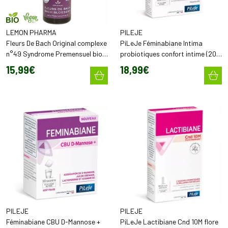
LEMON PHARMA
PILEJE
Fleurs De Bach Original complexe
PiLeJe Féminabiane Intima
n°49 Syndrome Premensuel bio
probiotiques confort intime (20
& végan (20 ml)
gélules)
15
,
99
€
18
,
99
€
PILEJE
PILEJE
Féminabiane CBU D-Mannose +
PiLeJe Lactibiane Cnd 10M flore