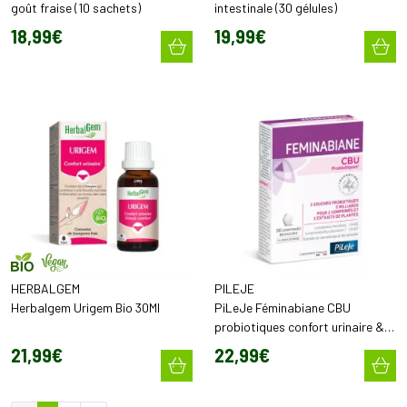
goût fraise (10 sachets)
intestinale (30 gélules)
18
,
99
€
19
,
99
€
HERBALGEM
PILEJE
Herbalgem Urigem Bio 30Ml
PiLeJe Féminabiane CBU
probiotiques confort urinaire &
intestinal (30 comprimés)
21
,
99
€
22
,
99
€