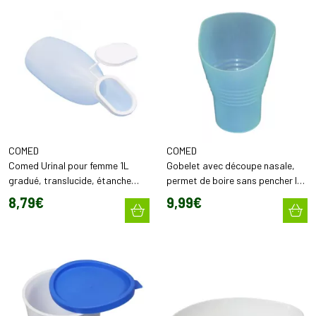
COMED
COMED
Comed Urinal pour femme 1L
Gobelet avec découpe nasale,
gradué, translucide, étanche
permet de boire sans pencher la
avec bouchon (x1)
tête (x1)
8
,
79
€
9
,
99
€