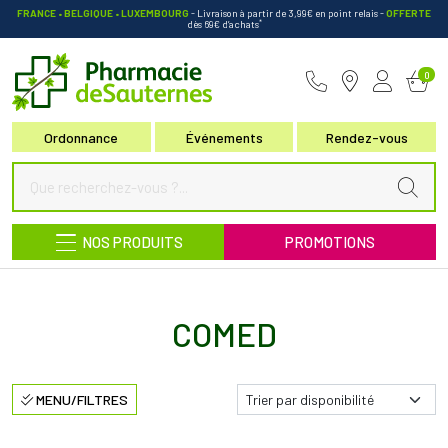
FRANCE • BELGIQUE • LUXEMBOURG
- Livraison à partir de 3,99€ en point relais
-
OFFERTE
*
dès 69€ d’achats
Pharmacie de Sauternes Votre pha
0
Ordonnance
Événements
Rendez-vous
NOS PRODUITS
PROMOTIONS
COMED
MENU/FILTRES