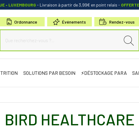
QUE • LUXEMBOURG
- Livraison à partir de 3,99€ en point relais
-
OFFERT
Ordonnance
Événements
Rendez-vous
de Sauternes Votre pharmacie en ligne à votre service
TRITION
SOLUTIONS PAR BESOIN
⚡DÉSTOCKAGE PARA
SA
BIRD HEALTHCARE