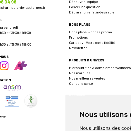
98 04 98
Découvrir l’équipe
Poser une question
@
pharmacie-de-sauternes.fr
Déclarer un effet indésirable
ES
BONS PLANS
 au vendredi
Bons plans & codes promo
h30 et 13h30 à 19h30
Promotions
Cartactiv – Votre carte fidélité
h30 et 13h30 à 19h00
Newsletter
-NOUS
PRODUITS & UNIVERS
Micronutrition & compléments aliment
Nos marques
Nos meilleures ventes
CATION
Conseils santé
SERVICES
Envoyer une ordonnance
Prendre rendez-vous
Nous utilisons
Événements
Borne de téléconsultation MEDADOM
Pharmacie de garde
Nous utilisons des cook