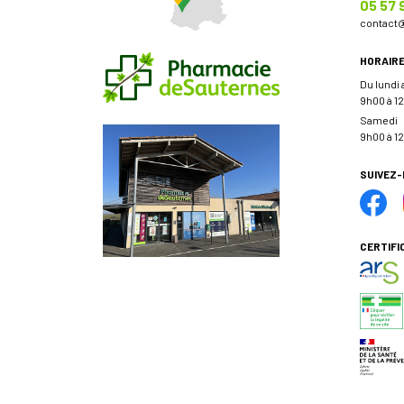
05 57 
contact
HORAIR
Du lundi
9h00 à 12
Samedi
9h00 à 12
SUIVEZ
CERTIFI