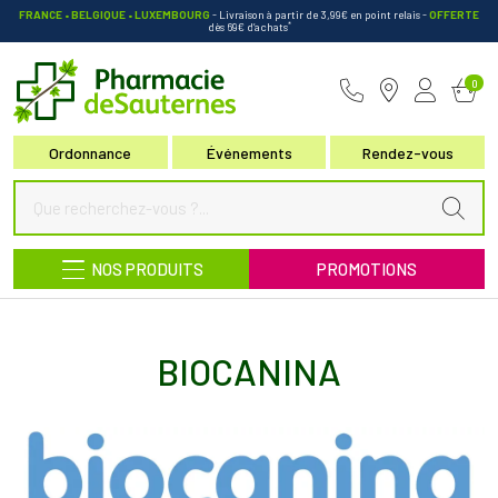
FRANCE • BELGIQUE • LUXEMBOURG
- Livraison à partir de 3,99€ en point relais
-
OFFERTE
*
dès 69€ d’achats
Pharmacie de Sauternes Votre pha
0
Ordonnance
Événements
Rendez-vous
NOS PRODUITS
PROMOTIONS
BIOCANINA