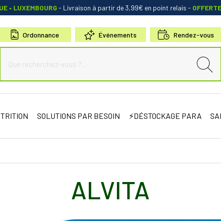
QUE • LUXEMBOURG
- Livraison à partir de 3,99€ en point relais
-
OFFERT
Ordonnance
Événements
Rendez-vous
de Sauternes Votre pharmacie en ligne à votre service
TRITION
SOLUTIONS PAR BESOIN
⚡DÉSTOCKAGE PARA
SA
ALVITA