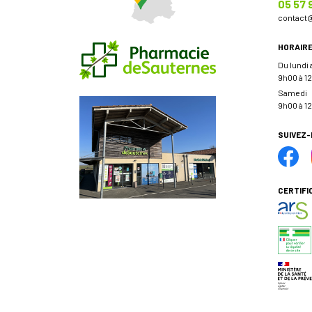
05 57 
contact
HORAIR
Du lundi
9h00 à 12
Samedi
9h00 à 12
SUIVEZ
CERTIFI