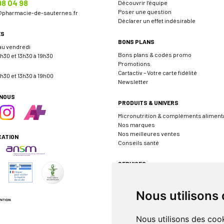
98 04 98
Découvrir l’équipe
Poser une question
@
pharmacie-de-sauternes.fr
Déclarer un effet indésirable
ES
BONS PLANS
 au vendredi
Bons plans & codes promo
h30 et 13h30 à 19h30
Promotions
Cartactiv – Votre carte fidélité
h30 et 13h30 à 19h00
Newsletter
-NOUS
PRODUITS & UNIVERS
Micronutrition & compléments aliment
Nos marques
Nos meilleures ventes
CATION
Conseils santé
SERVICES
Envoyer une ordonnance
Prendre rendez-vous
Nous utilisons
Événements
Borne de téléconsultation MEDADOM
Pharmacie de garde
Nous utilisons des cook