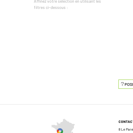
Affinez votre sélection en utilisant les
filtres ci-dessous :
POS
CONTAC
8 Le Par