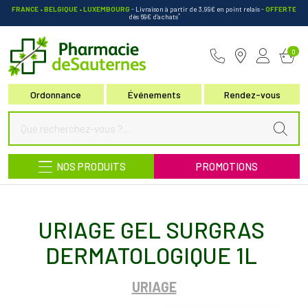
FRANCE • BELGIQUE • LUXEMBOURG
- Livraison à partir de 3,99€ en point relais
-
OFFERTE
*
dès 69€ d’achats
Pharmacie de Sauternes Votre pha
0
Ordonnance
Événements
Rendez-vous
NOS PRODUITS
PROMOTIONS
URIAGE GEL SURGRAS
DERMATOLOGIQUE 1L
URIAGE