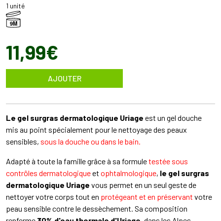
1 unité
9M
11
,
99
€
AJOUTER
Le gel surgras dermatologique Uriage
est un gel douche
mis au point spécialement pour le nettoyage des peaux
sensibles,
sous la douche ou dans le bain.
Adapté à toute la famille grâce à sa formule
testée sous
contrôles dermatologique
et
ophtalmologique
,
le gel surgras
dermatologique Uriage
vous permet en un seul geste de
nettoyer votre corps tout en
protégeant et en préservant
votre
peau sensible contre le dessèchement. Sa composition
renferme
30% d'eau thermale d'Uriage
, dans les Alpes,