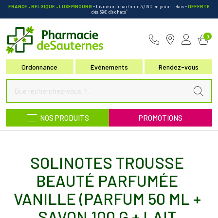
FRANCE • BELGIQUE • LUXEMBOURG
- Livraison à partir de 3,99€ en point relais
-
OFFERTE
*
dès 69€ d’achats
Pharmacie de Sauternes Votre pha
0
Ordonnance
Événements
Rendez-vous
NOS PRODUITS
PROMOTIONS
SOLINOTES TROUSSE
BEAUTÉ PARFUMÉE
VANILLE (PARFUM 50 ML +
SAVON 100 G + LAIT