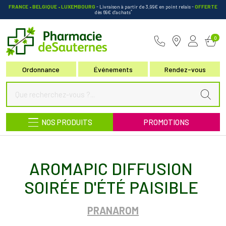
FRANCE • BELGIQUE • LUXEMBOURG
- Livraison à partir de 3,99€ en point relais
-
OFFERTE
*
dès 69€ d’achats
Pharmacie de Sauternes Votre pha
0
Ordonnance
Événements
Rendez-vous
NOS PRODUITS
PROMOTIONS
AROMAPIC DIFFUSION
SOIRÉE D'ÉTÉ PAISIBLE
PRANAROM