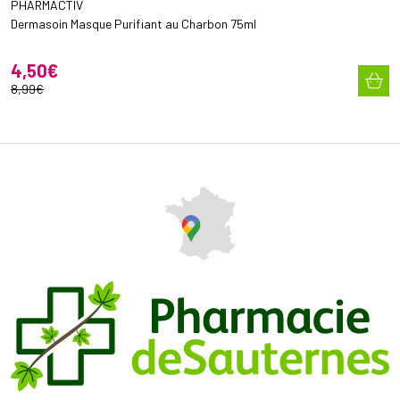
PHARMACTIV
Dermasoin Masque Purifiant au Charbon 75ml
4
,
50
€
8
,
99
€