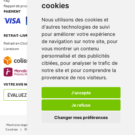
FAQ
cookies
Rappel de produit
PAIEMENT
Nous utilisons des cookies et
d'autres technologies de suivi
pour améliorer votre expérience
RETRAIT-LIVRAISON
de navigation sur notre site, pour
Retrait en Click & Collect
vous montrer un contenu
Livraison
personnalisé et des publicités
ciblées, pour analyser le trafic de
notre site et pour comprendre la
provenance de nos visiteurs.
VOTRE AVIS NOUS INTÉRESSE
J'accepte
ÉVALUEZ-NOUS SUR
Je refuse
Changer mes préférences
Mentions légales
|
CGV
|
Données personnelles
|
Cookies
|
Mes préférences
Cookies
|
© 2026 Pharmacie de Sauternes
|
Tous droits réservés
|
Apotekisto
MA FIDÉLITÉ