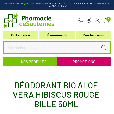
FRANCE • BELGIQUE • LUXEMBOURG
- Livraison à partir de 3,99€ en point relais
-
OFFERTE
*
dès 69€ d’achats
Pharmacie de Sauternes Votre pha
0
Ordonnance
Événements
Rendez-vous
NOS PRODUITS
PROMOTIONS
DÉODORANT BIO ALOE
VERA HIBISCUS ROUGE
BILLE 50ML