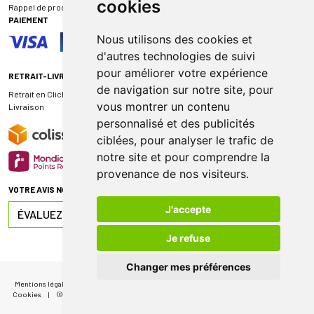
cookies
Rappel de produit
PAIEMENT
Nous utilisons des cookies et
d'autres technologies de suivi
pour améliorer votre expérience
RETRAIT-LIVRAISON
de navigation sur notre site, pour
Retrait en Click & Collect
vous montrer un contenu
Livraison
personnalisé et des publicités
ciblées, pour analyser le trafic de
notre site et pour comprendre la
provenance de nos visiteurs.
VOTRE AVIS NOUS INTÉRESSE
J'accepte
ÉVALUEZ-NOUS SUR
Je refuse
Changer mes préférences
Mentions légales
|
CGV
|
Données personnelles
|
Cookies
|
Mes préférences
Cookies
|
© 2026 Pharmacie de Sauternes
|
Tous droits réservés
|
Apotekisto
MA FIDÉLITÉ