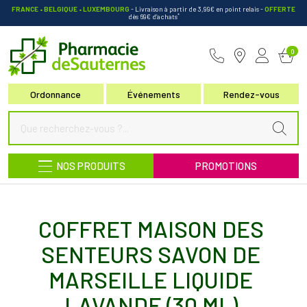
FRANCE • BELGIQUE • LUXEMBOURG
- Livraison à partir de 3,99€ en point relais
-
OFFERTE
*
dès 69€ d’achats
Pharmacie de Sauternes Votre pha
0
Ordonnance
Événements
Rendez-vous
NOS PRODUITS
PROMOTIONS
COFFRET MAISON DES
SENTEURS SAVON DE
MARSEILLE LIQUIDE
LAVANDE (30 ML)