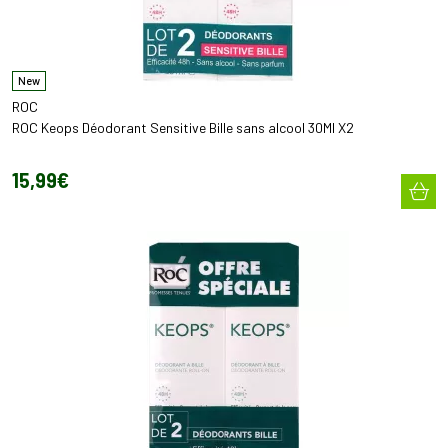
New
ROC
ROC Keops Déodorant Sensitive Bille sans alcool 30Ml X2
15
,
99
€