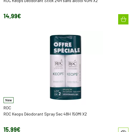
ROC Keops Déodorant Stick 24H sans alcool 40Ml X2
14
,
99
€
New
ROC
ROC Keops Déodorant Spray Sec 48H 150Ml X2
15
,
99
€