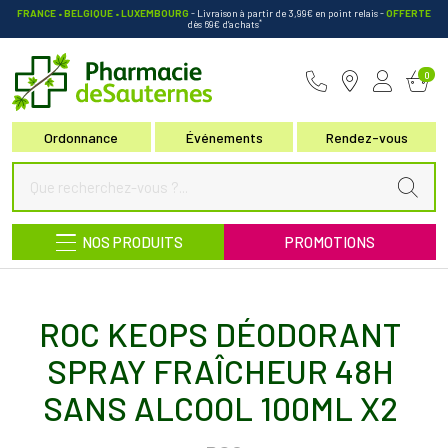
FRANCE • BELGIQUE • LUXEMBOURG
- Livraison à partir de 3,99€ en point relais
-
OFFERTE
*
dès 69€ d’achats
Pharmacie de Sauternes Votre pha
0
Ordonnance
Événements
Rendez-vous
NOS PRODUITS
PROMOTIONS
ROC KEOPS DÉODORANT
SPRAY FRAÎCHEUR 48H
SANS ALCOOL 100ML X2