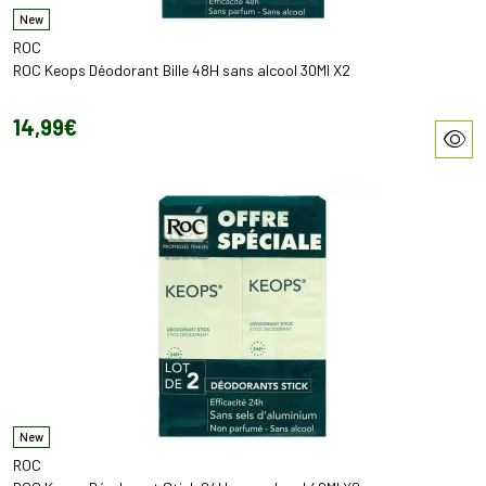
New
ROC
ROC Keops Déodorant Bille 48H sans alcool 30Ml X2
14
,
99
€
New
ROC