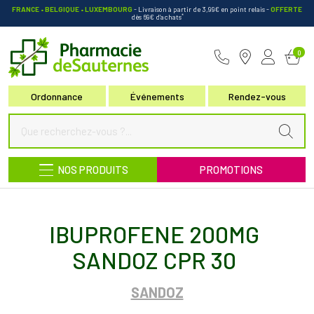
FRANCE • BELGIQUE • LUXEMBOURG
- Livraison à partir de 3,99€ en point relais
-
OFFERTE
*
dès 69€ d’achats
Pharmacie de Sauternes Votre pha
0
Ordonnance
Événements
Rendez-vous
NOS PRODUITS
PROMOTIONS
IBUPROFENE 200MG
SANDOZ CPR 30
SANDOZ