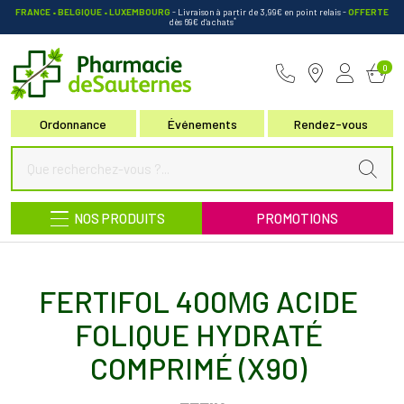
FRANCE • BELGIQUE • LUXEMBOURG
- Livraison à partir de 3,99€ en point relais
-
OFFERTE
*
dès 69€ d’achats
Pharmacie de Sauternes Votre pha
0
Ordonnance
Événements
Rendez-vous
NOS PRODUITS
PROMOTIONS
FERTIFOL 400ΜG ACIDE
FOLIQUE HYDRATÉ
COMPRIMÉ (X90)