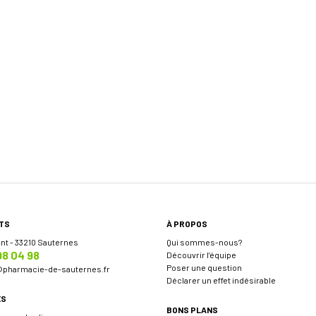
TS
À PROPOS
ent - 33210 Sauternes
Qui sommes-nous?
98 04 98
Découvrir l’équipe
Poser une question
@
pharmacie-de-sauternes.fr
Déclarer un effet indésirable
ES
BONS PLANS