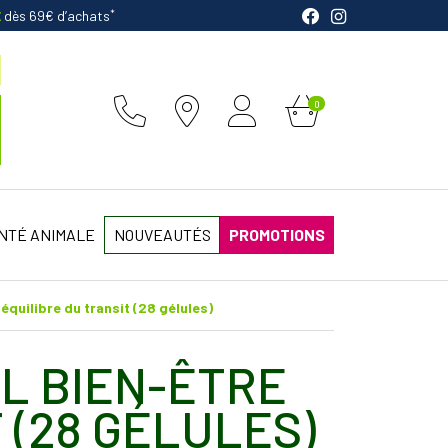
*
E
dès 69€ d’achats
0
NTÉ ANIMALE
NOUVEAUTÉS
PROMOTIONS
équilibre du transit (28 gélules)
L BIEN-ÊTRE
 (28 GÉLULES)