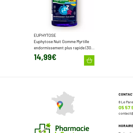
EUPHYTOSE
Euphytose Nuit Gomme Myrtille
endormissement plus rapide (30
gommes)
14
,
99
€
CONTAC
8 Le Par
05 57 
contact
HORAIR