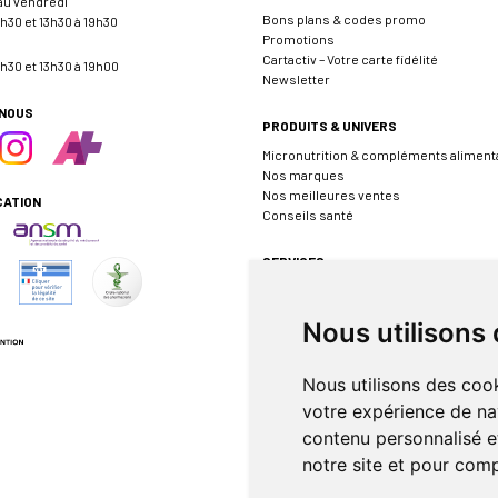
 au vendredi
Bons plans & codes promo
h30 et 13h30 à 19h30
Promotions
Cartactiv – Votre carte fidélité
h30 et 13h30 à 19h00
Newsletter
-NOUS
PRODUITS & UNIVERS
Micronutrition & compléments aliment
Nos marques
Nos meilleures ventes
CATION
Conseils santé
SERVICES
Envoyer une ordonnance
Prendre rendez-vous
Nous utilisons
Événements
Borne de téléconsultation MEDADOM
Pharmacie de garde
Nous utilisons des cook
votre expérience de na
INFORMATIONS
contenu personnalisé et
FAQ
notre site et pour com
Rappel de produit