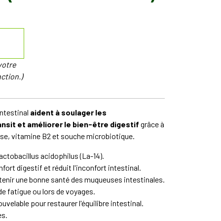
votre
ction.)
ntestinal
aident à soulager les
nsit et améliorer le bien-être digestif
grâce à
se, vitamine B2 et souche microbiotique.
ctobacillus acidophilus (La-14).
ort digestif et réduit l'inconfort intestinal.
tenir une bonne santé des muqueuses intestinales.
 de fatigue ou lors de voyages.
velable pour restaurer l'équilibre intestinal.
es.