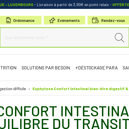
QUE • LUXEMBOURG
- Livraison à partir de 3,99€ en point relais
-
OFFERT
Ordonnance
Événements
Rendez-vous
de Sauternes Votre pharmacie en ligne à votre service
TRITION
SOLUTIONS PAR BESOIN
⚡DÉSTOCKAGE PARA
SA
gestion difficile
Euphytose Confort Intestinal bien-être digestif & 
CONFORT INTESTINA
UILIBRE DU TRANSIT