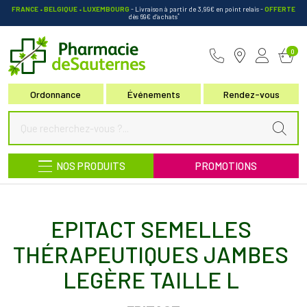
FRANCE • BELGIQUE • LUXEMBOURG
- Livraison à partir de 3,99€ en point relais
-
OFFERTE
*
dès 69€ d’achats
Pharmacie de Sauternes Votre pha
0
Ordonnance
Événements
Rendez-vous
NOS PRODUITS
PROMOTIONS
EPITACT SEMELLES
THÉRAPEUTIQUES JAMBES
LEGÈRE TAILLE L