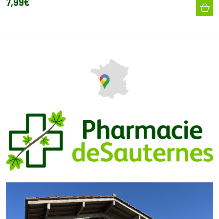
7
,
99
€