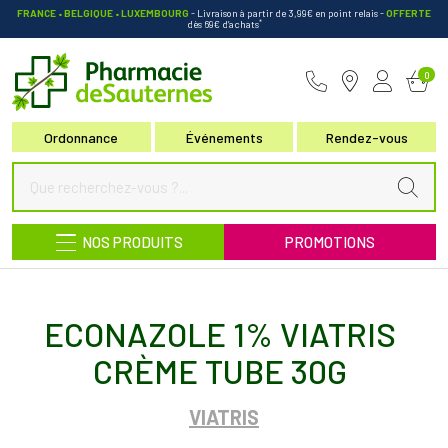
FRANCE • BELGIQUE • LUXEMBOURG
- Livraison à partir de 3,99€ en point relais
-
OFFERTE
*
dès 69€ d’achats
Pharmacie de Sauternes Votre pha
0
Ordonnance
Événements
Rendez-vous
NOS PRODUITS
PROMOTIONS
ECONAZOLE 1% VIATRIS
CRÈME TUBE 30G
VIATRIS