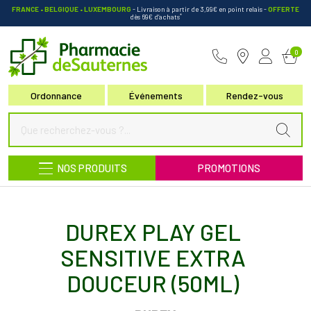
FRANCE • BELGIQUE • LUXEMBOURG
- Livraison à partir de 3,99€ en point relais
-
OFFERTE
*
dès 69€ d’achats
Pharmacie de Sauternes Votre pha
0
Ordonnance
Événements
Rendez-vous
NOS PRODUITS
PROMOTIONS
DUREX PLAY GEL
SENSITIVE EXTRA
DOUCEUR (50ML)