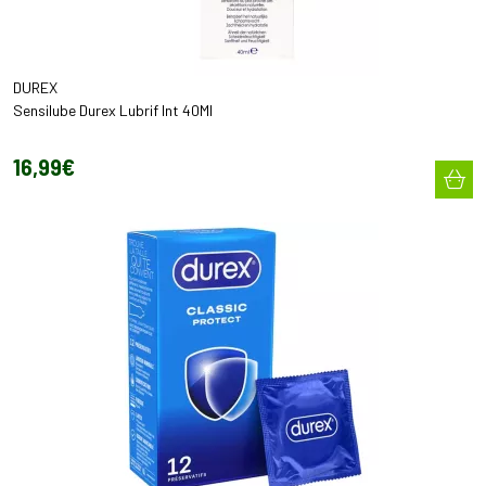
DUREX
Sensilube Durex Lubrif Int 40Ml
16
,
99
€