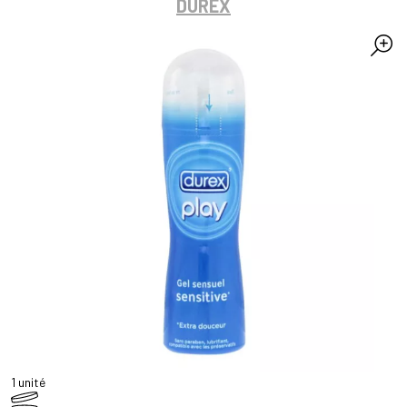
DUREX
1 unité