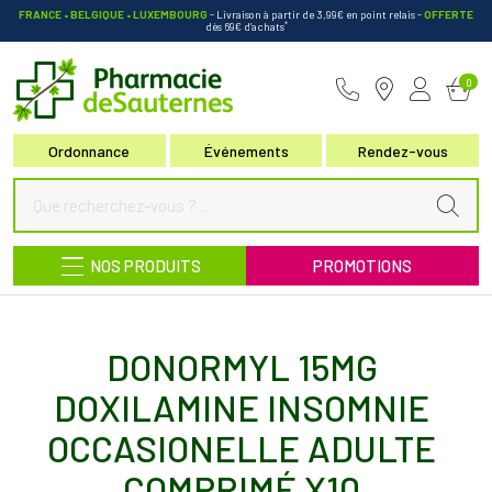
FRANCE • BELGIQUE • LUXEMBOURG
- Livraison à partir de 3,99€ en point relais
-
OFFERTE
*
dès 69€ d’achats
Pharmacie de Sauternes Votre pha
0
Ordonnance
Événements
Rendez-vous
NOS PRODUITS
PROMOTIONS
DONORMYL 15MG
DOXILAMINE INSOMNIE
OCCASIONELLE ADULTE
COMPRIMÉ X10