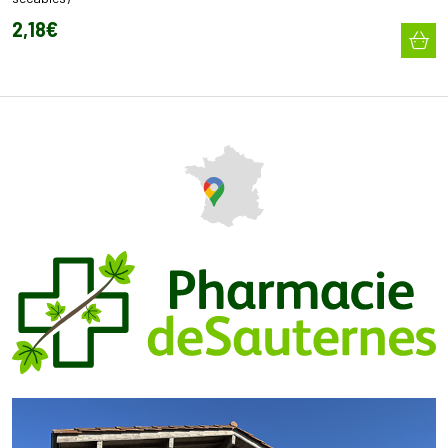
2
,
18
€