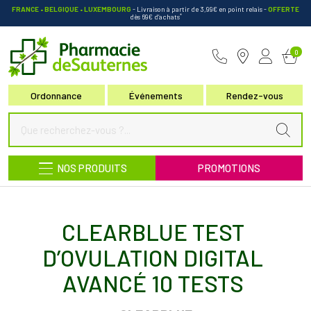
FRANCE • BELGIQUE • LUXEMBOURG
- Livraison à partir de 3,99€ en point relais
-
OFFERTE
*
dès 69€ d’achats
Pharmacie de Sauternes Votre pha
0
Ordonnance
Événements
Rendez-vous
NOS PRODUITS
PROMOTIONS
CLEARBLUE TEST
D’OVULATION DIGITAL
AVANCÉ 10 TESTS