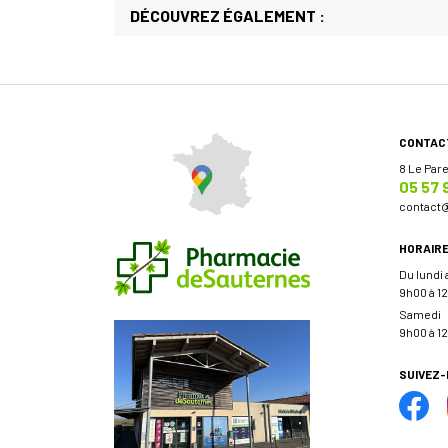
DÉCOUVREZ ÉGALEMENT :
CONTAC
8 Le Par
05 57 
contact
HORAIR
Du lundi
9h00 à 12
Samedi
9h00 à 12
SUIVEZ