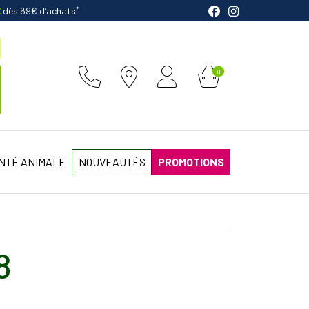
*
E
dès 69€ d’achats
0
NTÉ ANIMALE
NOUVEAUTÉS
PROMOTIONS
8