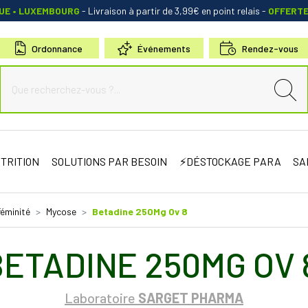
QUE • LUXEMBOURG
- Livraison à partir de 3,99€ en point relais
-
OFFERT
Ordonnance
Événements
Rendez-vous
de Sauternes Votre pharmacie en ligne à votre service
TRITION
SOLUTIONS PAR BESOIN
⚡DÉSTOCKAGE PARA
SA
éminité
Mycose
Betadine 250Mg Ov 8
BETADINE 250MG OV 
Laboratoire
SARGET PHARMA