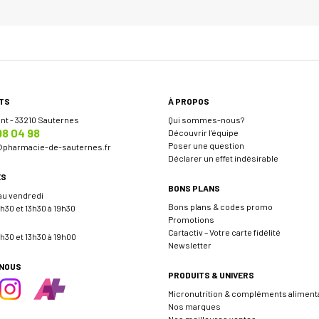
TS
À PROPOS
ent - 33210 Sauternes
Qui sommes-nous?
98 04 98
Découvrir l’équipe
Poser une question
@
pharmacie-de-sauternes.fr
Déclarer un effet indésirable
ES
BONS PLANS
 au vendredi
Bons plans & codes promo
h30 et 13h30 à 19h30
Promotions
Cartactiv – Votre carte fidélité
h30 et 13h30 à 19h00
Newsletter
-NOUS
PRODUITS & UNIVERS
Micronutrition & compléments aliment
Nos marques