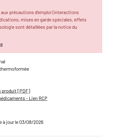
 aux précautions d’emploi (interactions
cations, mises en garde spéciales, effets
osologie sont détaillées par la notice du
le
nal
 thermoformée
u produit [PDF]
médicaments - Lien RCP
se à jour le 03/08/2026