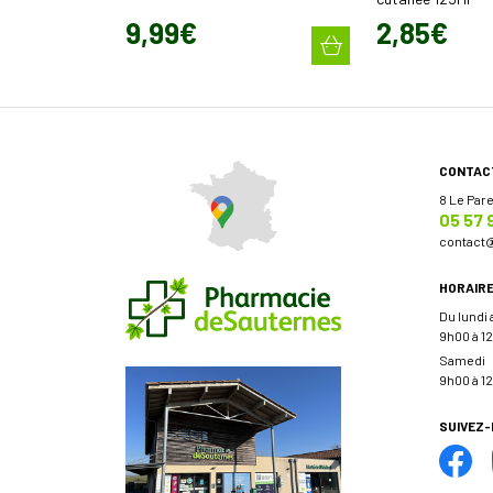
9
,
99
€
2
,
85
€
CONTAC
8 Le Par
05 57 
contact
HORAIR
Du lundi
9h00 à 12
Samedi
9h00 à 12
SUIVEZ