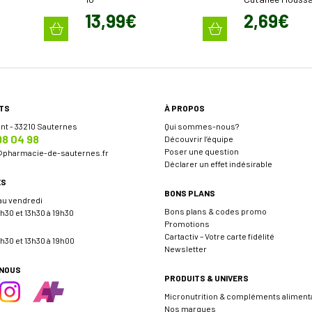
13
,
99
€
2
,
69
€
TS
À PROPOS
ent - 33210 Sauternes
Qui sommes-nous?
98 04 98
Découvrir l’équipe
Poser une question
@
pharmacie-de-sauternes.fr
Déclarer un effet indésirable
ES
BONS PLANS
 au vendredi
Bons plans & codes promo
h30 et 13h30 à 19h30
Promotions
Cartactiv – Votre carte fidélité
h30 et 13h30 à 19h00
Newsletter
-NOUS
PRODUITS & UNIVERS
Micronutrition & compléments aliment
Nos marques