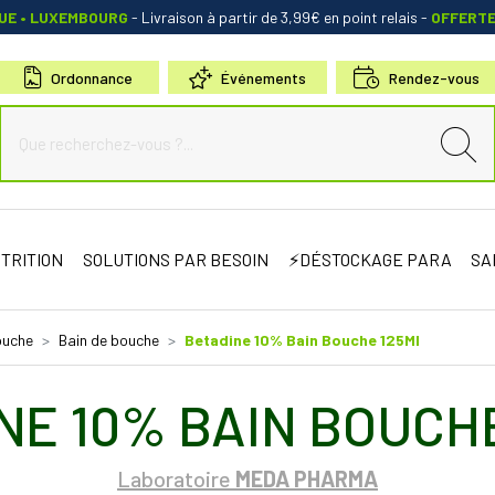
QUE • LUXEMBOURG
- Livraison à partir de 3,99€ en point relais
-
OFFERT
Ordonnance
Événements
Rendez-vous
de Sauternes Votre pharmacie en ligne à votre service
TRITION
SOLUTIONS PAR BESOIN
⚡DÉSTOCKAGE PARA
SA
ouche
Bain de bouche
Betadine 10% Bain Bouche 125Ml
NE 10% BAIN BOUCH
Laboratoire
MEDA PHARMA