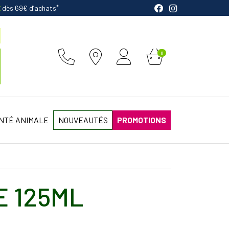
*
E
dès 69€ d’achats
0
NTÉ ANIMALE
NOUVEAUTÉS
PROMOTIONS
E 125ML