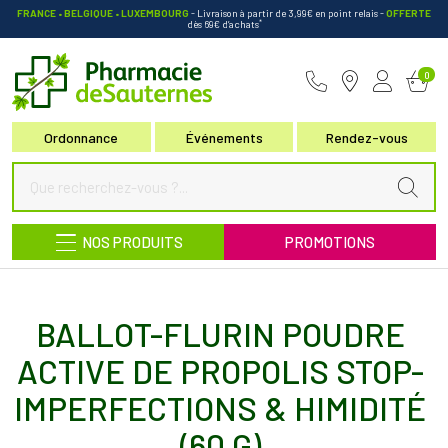
FRANCE • BELGIQUE • LUXEMBOURG
- Livraison à partir de 3,99€ en point relais
-
OFFERTE
*
dès 69€ d’achats
Pharmacie de Sauternes Votre pha
0
Ordonnance
Événements
Rendez-vous
NOS PRODUITS
PROMOTIONS
BALLOT-FLURIN POUDRE
ACTIVE DE PROPOLIS STOP-
IMPERFECTIONS & HIMIDITÉ
(60 G)