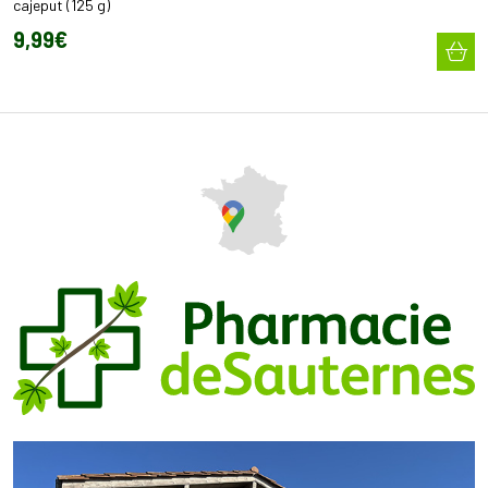
cajeput (125 g)
9
,
99
€