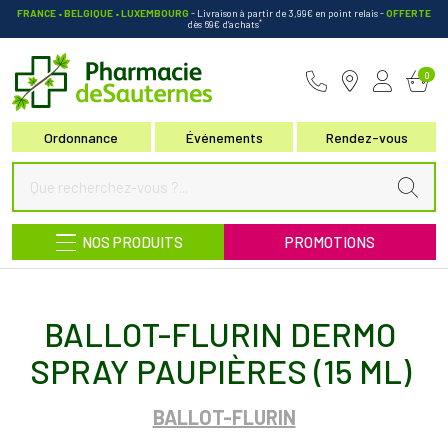
FRANCE • BELGIQUE • LUXEMBOURG
- Livraison à partir de 3,99€ en point relais
-
OFFERTE
*
dès 69€ d’achats
Pharmacie de Sauternes Votre pha
0
Ordonnance
Événements
Rendez-vous
NOS PRODUITS
PROMOTIONS
BALLOT-FLURIN DERMO
SPRAY PAUPIÈRES (15 ML)
BALLOT-FLURIN