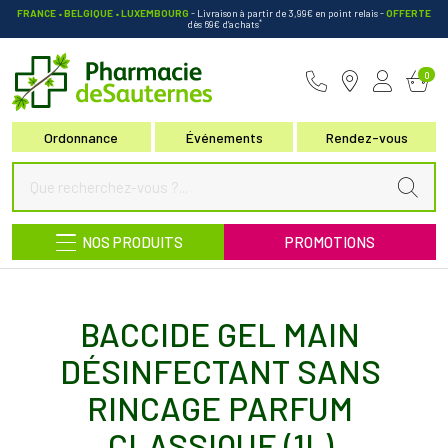
FRANCE • BELGIQUE • LUXEMBOURG
- Livraison à partir de 3,99€ en point relais
-
OFFERTE
*
dès 69€ d’achats
Pharmacie de Sauternes Votre pha
0
Ordonnance
Événements
Rendez-vous
NOS PRODUITS
PROMOTIONS
BACCIDE GEL MAIN
DÉSINFECTANT SANS
RINCAGE PARFUM
CLASSIQUE (1L)