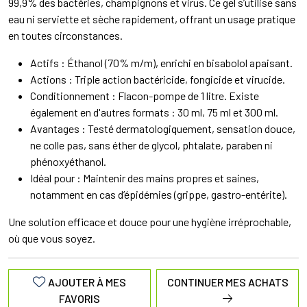
99,9% des bactéries, champignons et virus. Ce gel s’utilise sans
eau ni serviette et sèche rapidement, offrant un usage pratique
en toutes circonstances.
Actifs : Éthanol (70% m/m), enrichi en bisabolol apaisant.
Actions : Triple action bactéricide, fongicide et virucide.
Conditionnement : Flacon-pompe de 1 litre. Existe
également en d'autres formats : 30 ml, 75 ml et 300 ml.
Avantages : Testé dermatologiquement, sensation douce,
ne colle pas, sans éther de glycol, phtalate, paraben ni
phénoxyéthanol.
Idéal pour : Maintenir des mains propres et saines,
notamment en cas d’épidémies (grippe, gastro-entérite).
Une solution efficace et douce pour une hygiène irréprochable,
où que vous soyez.
AJOUTER À MES
CONTINUER MES ACHATS
FAVORIS