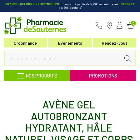
FRANCE • BELGIQUE • LUXEMBOURG
- Livraison à partir de 3,99€ en point relais
-
OFFERTE
*
dès 69€ d’achats
Pharmacie de Sauternes Votre pha
0
Ordonnance
Événements
Rendez-vous
NOS PRODUITS
PROMOTIONS
AVÈNE GEL
AUTOBRONZANT
HYDRATANT, HÂLE
NATUREL VISAGE ET CORPS