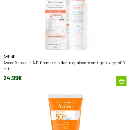
AVÈNE
Avène Xeracalm A.D. Crème relipidante apaisante anti-grattage (400
ml)
24
,
99
€