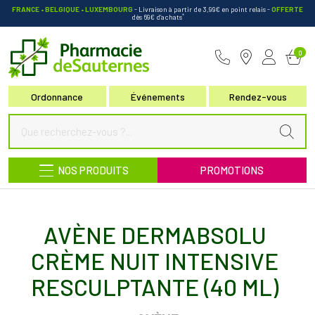
FRANCE • BELGIQUE • LUXEMBOURG
- Livraison à partir de 3,99€ en point relais
-
OFFERTE
*
dès 69€ d’achats
Pharmacie de Sauternes Votre pha
0
Ordonnance
Événements
Rendez-vous
NOS PRODUITS
PROMOTIONS
AVÈNE DERMABSOLU
CRÈME NUIT INTENSIVE
RESCULPTANTE (40 ML)