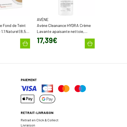
AVÈNE
 Fond de Teint
Avène Cleanance HYDRA Crème
.1 Naturel (8,5
Lavante apaisante nettoie,
apaise & hydrate (200 ml)
17
,
39
€
PAIEMENT
RETRAIT-LIVRAISON
Retrait en Click & Collect
Livraison