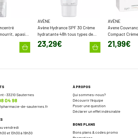
AVÈNE
AVÈNE
ncentré
Avène Hydrance SPF 30 Crème
Avene Couvrance
nourrit, apasie
hydratante 48h tous types de
Compact Crème 1
peaux sensibles (40 ml)
g)
23
,
29
€
21
,
99
€
TS
À PROPOS
ent - 33210 Sauternes
Qui sommes-nous?
98 04 98
Découvrir l’équipe
Poser une question
@
pharmacie-de-sauternes.fr
Déclarer un effet indésirable
ES
BONS PLANS
 au vendredi
Bons plans & codes promo
h30 et 13h30 à 19h30
Promotions