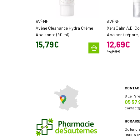
AVÈNE
AVÈNE
Avène Cleanance Hydra Crème
XeraCalm A.D. Co
Apaisante (40 ml)
Apaisant répare, 
(40 ml)
15
,
79
€
12
,
69
€
15
,
69
€
CONTAC
8 Le Par
05 57 
contact
HORAIR
Du lundi
9h00 à 12