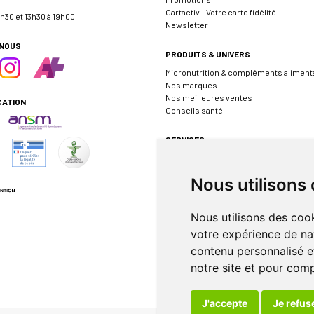
Cartactiv – Votre carte fidélité
h30 et 13h30 à 19h00
Newsletter
-NOUS
PRODUITS & UNIVERS
Micronutrition & compléments aliment
Nos marques
Nos meilleures ventes
CATION
Conseils santé
SERVICES
Envoyer une ordonnance
Prendre rendez-vous
Nous utilisons
Événements
Borne de téléconsultation MEDADOM
Pharmacie de garde
Nous utilisons des cook
votre expérience de na
INFORMATIONS
contenu personnalisé et
FAQ
notre site et pour com
Rappel de produit
J'accepte
Je refus