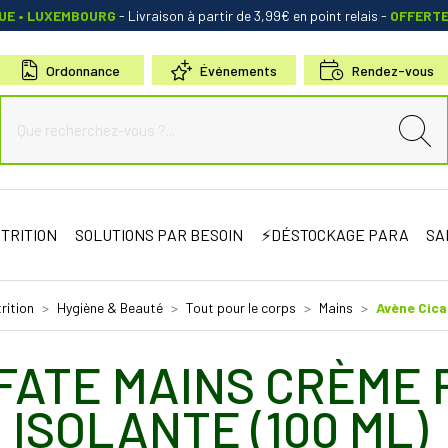
QUE • LUXEMBOURG
- Livraison à partir de 3,99€ en point relais
-
OFFERT
Ordonnance
Événements
Rendez-vous
de Sauternes Votre pharmacie en ligne à votre service
TRITION
SOLUTIONS PAR BESOIN
⚡DÉSTOCKAGE PARA
SA
rition
Hygiène & Beauté
Tout pour le corps
Mains
Avène Cica
FATE MAINS CRÈME
ISOLANTE (100 ML)