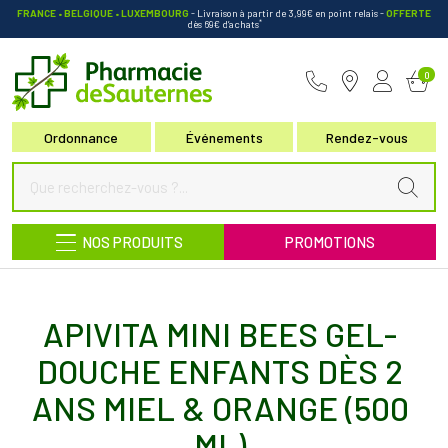
FRANCE • BELGIQUE • LUXEMBOURG
- Livraison à partir de 3,99€ en point relais
-
OFFERTE
*
dès 69€ d’achats
Pharmacie de Sauternes Votre pha
0
Ordonnance
Événements
Rendez-vous
NOS PRODUITS
PROMOTIONS
APIVITA MINI BEES GEL-
DOUCHE ENFANTS DÈS 2
ANS MIEL & ORANGE (500
ML)