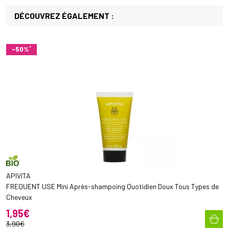
DÉCOUVREZ ÉGALEMENT :
*
-50%
APIVITA
FREQUENT USE Mini Après-shampoing Quotidien Doux Tous Types de
Cheveux
1
,
95
€
3
,
90
€