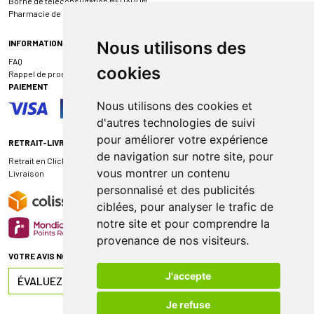
Borne de téléconsultation MEDADOM
Pharmacie de garde
INFORMATIONS
Nous utilisons des
FAQ
cookies
Rappel de produit
PAIEMENT
Nous utilisons des cookies et
d'autres technologies de suivi
pour améliorer votre expérience
RETRAIT-LIVRAISON
de navigation sur notre site, pour
Retrait en Click & Collect
vous montrer un contenu
Livraison
personnalisé et des publicités
ciblées, pour analyser le trafic de
notre site et pour comprendre la
provenance de nos visiteurs.
VOTRE AVIS NOUS INTÉRESSE
J'accepte
ÉVALUEZ-NOUS SUR
Je refuse