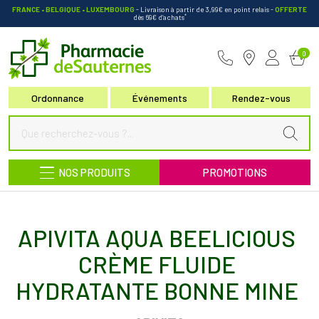
FRANCE • BELGIQUE • LUXEMBOURG
- Livraison à partir de 3,99€ en point relais
-
OFFERTE
*
dès 69€ d’achats
Pharmacie de Sauternes Votre pha
0
Ordonnance
Événements
Rendez-vous
NOS PRODUITS
PROMOTIONS
APIVITA AQUA BEELICIOUS
CRÈME FLUIDE
HYDRATANTE BONNE MINE