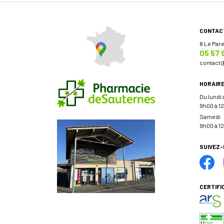
CONTAC
8 Le Par
05 57 
contact
HORAIR
Du lundi
9h00 à 12
Samedi
9h00 à 12
SUIVEZ
CERTIFI