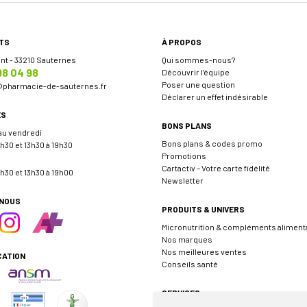
TS
À PROPOS
ent - 33210 Sauternes
Qui sommes-nous?
98 04 98
Découvrir l’équipe
Poser une question
@
pharmacie-de-sauternes.fr
Déclarer un effet indésirable
ES
BONS PLANS
 au vendredi
Bons plans & codes promo
h30 et 13h30 à 19h30
Promotions
Cartactiv – Votre carte fidélité
h30 et 13h30 à 19h00
Newsletter
-NOUS
PRODUITS & UNIVERS
Micronutrition & compléments aliment
Nos marques
Nos meilleures ventes
CATION
Conseils santé
SERVICES