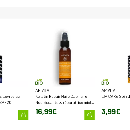
APIVITA
APIVITA
s Lèvres au
Keratin Repair Huile Capillaire
LIP CARE Soin d
 SPF20
Nourrissante & réparatrice miel &
kératine végétale (100 ml)
16
,
99
€
3
,
99
€