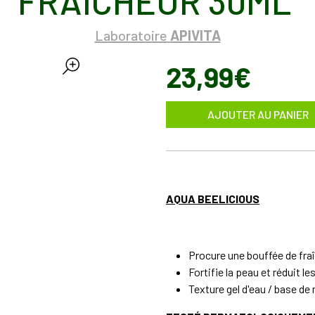
FRAÎCHEUR 30ML
Laboratoire
APIVITA
23
,
99
€
AJOUTER AU PANIER
AQUA BEELICIOUS
Procure une bouffée de fraî
Fortifie la peau et réduit l
Texture gel d'eau / base de 