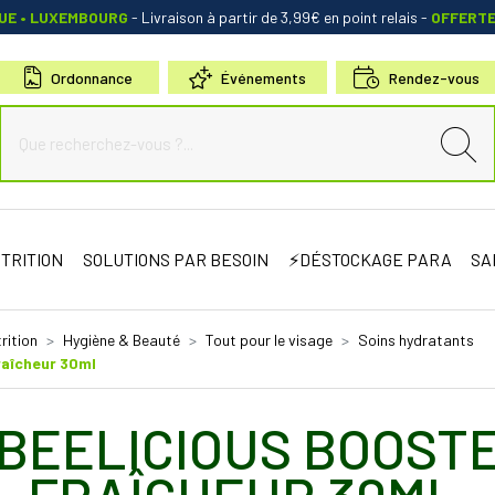
QUE • LUXEMBOURG
- Livraison à partir de 3,99€ en point relais
-
OFFERT
Ordonnance
Événements
Rendez-vous
de Sauternes Votre pharmacie en ligne à votre service
TRITION
SOLUTIONS PAR BESOIN
⚡DÉSTOCKAGE PARA
SA
rition
Hygiène & Beauté
Tout pour le visage
Soins hydratants
raîcheur 30ml
 BEELICIOUS BOOST