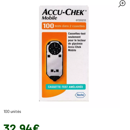
100 unités
32
,
94
€