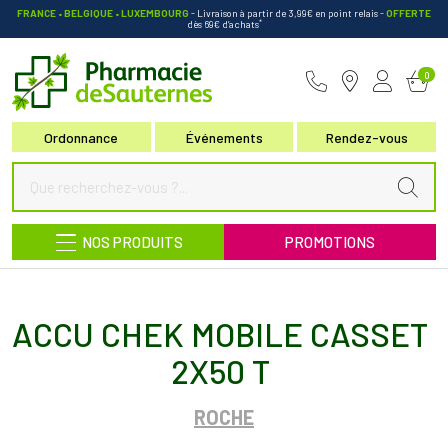
FRANCE • BELGIQUE • LUXEMBOURG
- Livraison à partir de 3,99€ en point relais
-
OFFERTE
*
dès 69€ d’achats
Pharmacie de Sauternes Votre pha
0
Ordonnance
Événements
Rendez-vous
NOS PRODUITS
PROMOTIONS
ACCU CHEK MOBILE CASSET
2X50 T
ROCHE