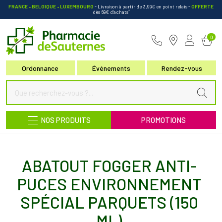
FRANCE • BELGIQUE • LUXEMBOURG
- Livraison à partir de 3,99€ en point relais
-
OFFERTE
*
dès 69€ d’achats
Pharmacie de Sauternes Votre pha
0
Ordonnance
Événements
Rendez-vous
NOS PRODUITS
PROMOTIONS
ABATOUT FOGGER ANTI-
PUCES ENVIRONNEMENT
SPÉCIAL PARQUETS (150
ML)