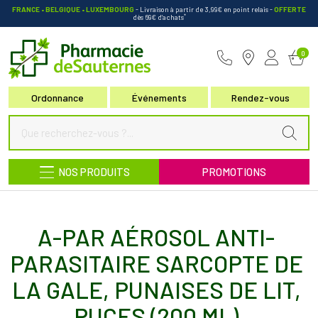
FRANCE • BELGIQUE • LUXEMBOURG
- Livraison à partir de 3,99€ en point relais
-
OFFERTE
*
dès 69€ d’achats
Pharmacie de Sauternes Votre pha
0
Ordonnance
Événements
Rendez-vous
NOS PRODUITS
PROMOTIONS
A-PAR AÉROSOL ANTI-
PARASITAIRE SARCOPTE DE
LA GALE, PUNAISES DE LIT,
PUCES (200 ML)