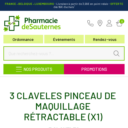
FRANCE • BELGIQUE • LUXEMBOURG
- Livraison à partir de 3,99€ en point relais
-
OFFERTE
*
dès 69€ d’achats
Pharmacie de Sauternes Votre pha
0
Ordonnance
Événements
Rendez-vous
NOS PRODUITS
PROMOTIONS
3 CLAVELES PINCEAU DE
MAQUILLAGE
RÉTRACTABLE (X1)